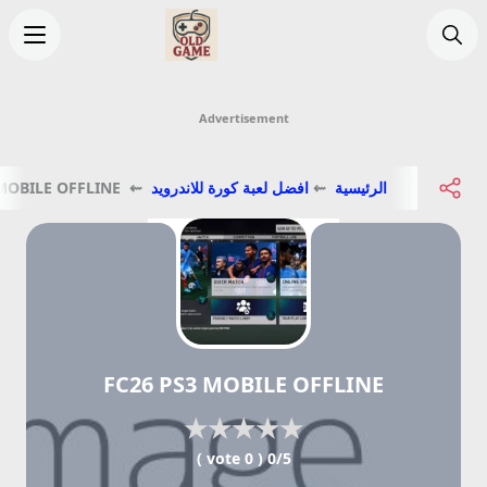
اولد جيم
enu
بحث
Advertisement
الرئيسية
⇜
افضل لعبة كورة للاندرويد
⇜ FC26 PS3 MOBILE OFFLINE
FC26 PS3 MOBILE OFFLINE
★
★
★
★
★
0/5 ( 0 vote )