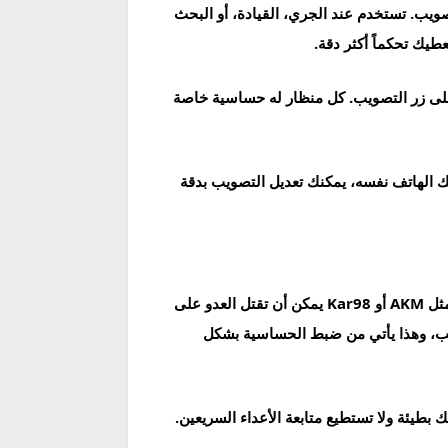
ويب. تستخدم عند الجري، القيادة، أو البحث
طيك تحكماً أكثر دقة.
على زر التصويب. كل منظار له حساسية خاصة
الهاتف نفسه، يمكنك تعديل التصويب بدقة
الهيد شوت في ببجي موبايل يسبب ضرراً أكبر بكثير من إصابة الجسم أو الأطراف. طلقة واحدة في الرأس من سلاح قوي مثل AKM أو Kar98 يمكن أن تقتل العدو على
ويب، وهذا يأتي من ضبط الحساسية بشكل
طيئة ولا تستطيع متابعة الأعداء السريعين.