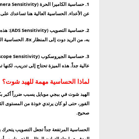
1. حساسية الكاميرا الحرة (Camera Sensitivity):
عن الأعداء. الحساسية العالية هنا تساعدك على 
2. حساسية التصويب (ADS Sensitivity):
هذه 
به، من الريد دوت إلى المنظار 8x. الحساسية المنخفضة هنا تساعدك على التصويب الدقيق على رأس العدو دون اهتزاز.
3. حساسية الجيروسكوب (Gyroscope Sensitivity):
عالية جداً. هذه الميزة تحتاج إلى تدريب، لكنها
لماذا الحساسية مهمة للهيد شوت؟
الفور، حتى لو كان يرتدي خوذة من المستوى ال
صحيح.
الحساسية المرتفعة جداً تجعل التصويب يتحرك ب
الهدف هو إيجاد التوازن المثالي الذي يناسب أ