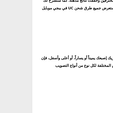
حساسية المحدثة لعام 2026، والتي تم اختبارها من قبل محترفين وحققت نتائج مذهلة. كما سنشرح لك
بالتفصيل كيفية تطبيق هذه الإعدادات على جهازك، سواء كان قوياً أو متوسطاً أو حتى ضعيف الإمكانيات. وفي النهاية، سنستعرض جميع طرق شحن UC في ببجي موبايل
إصبعك يميناً أو يساراً، أو أعلى وأسفل، فإن
المختلفة لكل نوع من أنواع التصويب