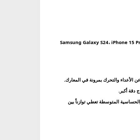
ادات مناسبة للأجهزة الحديثة ذات المعالجات القوية والشاشات بمعدل تحديث 90Hz أو 120Hz أو أعلى، مثل Samsung Galaxy S24، iPhone 15 Pro،
الحساسية المتوسطة تعطي توازناً بين