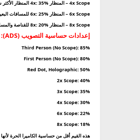
4x Scope – المنظار 4x:
35% المنظار الأكثر شيوعاً للمسافات البعيدة، الحساسية المنخفضة تساعد في تتبع الأعداء المتحركين.
6x Scope – المنظار 6x:
25% للمسافات البعيدة جداً، يحتاج حساسية منخفضة للتصويب الدقيق.
8x Scope – المنظار 8x:
20% للقناصة والمسافات الطويلة، أقل حساسية لأدق تصويب ممكن.
إعدادات حساسية التصويب (ADS):
Third Person (No Scope):
85%
First Person (No Scope):
80%
Red Dot, Holographic:
50%
2x Scope:
40%
3x Scope:
35%
4x Scope:
30%
6x Scope:
22%
8x Scope:
18%
هذه القيم أقل من حساسية الكاميرا الحرة لأنها